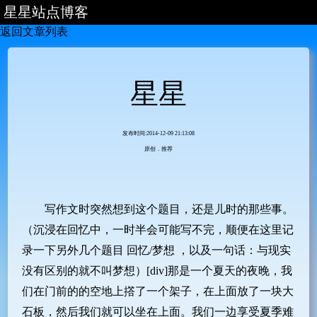
星星站点博客
返回文章列表
首页
主站
文章列表
星星
分类列表
发布时间:2014-12-09 21:13:08
原创．推荐
写作文时突然想到这个题目，还是儿时的那些事。
（沉浸在回忆中，一时半会可能写不完，顺便在这里记
录一下另外几个题目 回忆/梦想 ，以及一句话：与现实
没有区别的就不叫梦想）[div]那是一个夏天的夜晚，我
们在门前的的空地上撘了一个架子，在上面放了一块大
石板，然后我们就可以坐在上面。我们一边享受夏季难