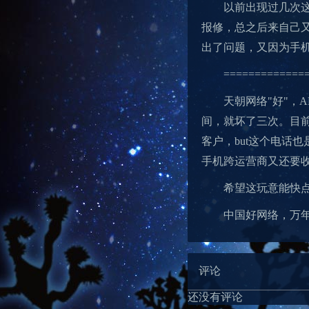
以前出现过几次
报修，总之后来自己
出了问题，又因为手
=============
天朝网络"好"，
间，就坏了三次。目
客户，but这个电话
手机跨运营商又还要
希望这玩意能快
中国好网络，万
评论
还没有评论