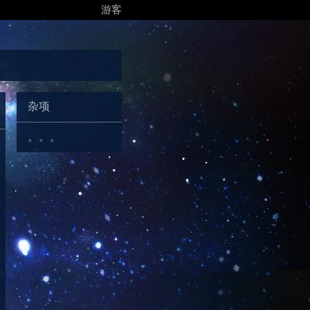
游客
杂项
。。。