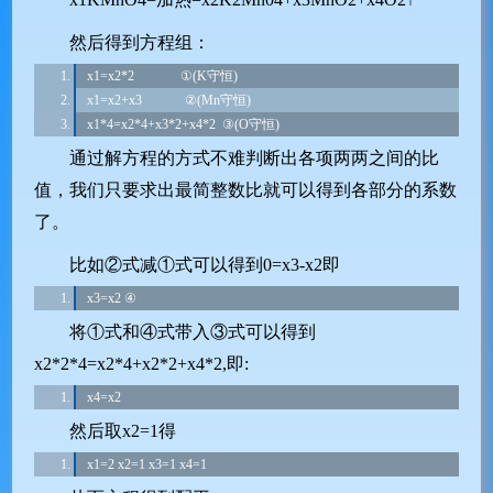
然后得到方程组：
x1=x2*2              ①(K守恒)
x1=x2+x3             ②(Mn守恒)
x1*4=x2*4+x3*2+x4*2  ③(O守恒)
通过解方程的方式不难判断出各项两两之间的比
值，我们只要求出最简整数比就可以得到各部分的系数
了。
比如②式减①式可以得到
0=x3-x2
即
x3=x2 ④
将①式和④式带入③式可以得到
x2*2*4=x2*4+x2*2+x4*2
,即:
x4=x2
然后取x2=1得
x1=2 x2=1 x3=1 x4=1