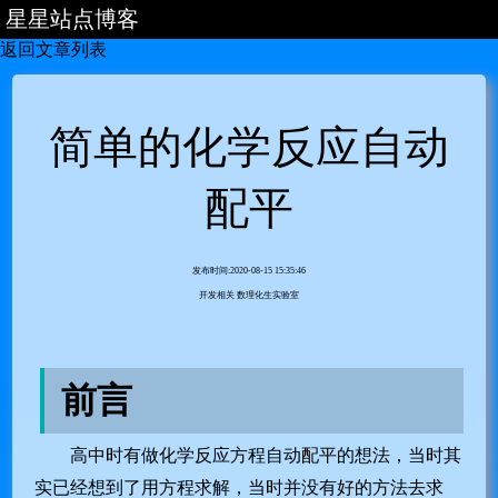
星星站点博客
返回文章列表
首页
主站
文章列表
简单的化学反应自动
分类列表
配平
发布时间:2020-08-15 15:35:46
开发相关
数理化生实验室
前言
高中时有做化学反应方程自动配平的想法，当时其
实已经想到了用方程求解，当时并没有好的方法去求