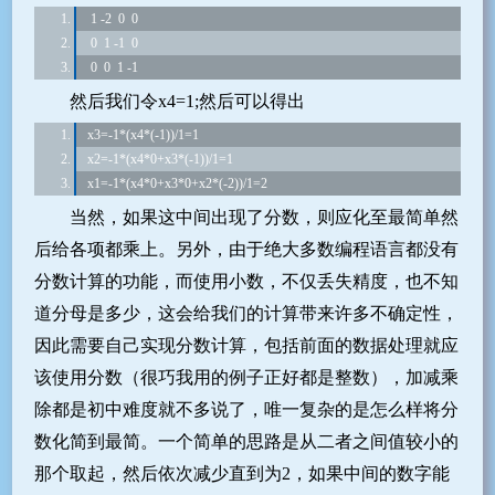
 1 -2  0  0
 0  1 -1  0
 0  0  1 -1
然后我们令x4=1;然后可以得出
x3=-1*(x4*(-1))/1=1
x2=-1*(x4*0+x3*(-1))/1=1
x1=-1*(x4*0+x3*0+x2*(-2))/1=2
当然，如果这中间出现了分数，则应化至最简单然
后给各项都乘上。另外，由于绝大多数编程语言都没有
分数计算的功能，而使用小数，不仅丢失精度，也不知
道分母是多少，这会给我们的计算带来许多不确定性，
因此需要自己实现分数计算，包括前面的数据处理就应
该使用分数（很巧我用的例子正好都是整数），加减乘
除都是初中难度就不多说了，唯一复杂的是怎么样将分
数化简到最简。一个简单的思路是从二者之间值较小的
那个取起，然后依次减少直到为2，如果中间的数字能