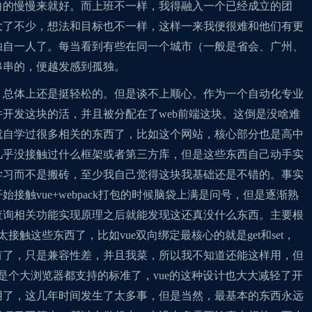
向的慢慢来就好。而上班不一样，我得融入一个已经成立的团
大了不少，想法和目标也不一样，这样一来我便很难和他们有更
独自一人了。每当看到有些在同一个城市（一般是省会、广州、
串串的，便越发感到孤独。
，总体上还是挺轻松的。但是谈不上顺心。作为一个自动化专业
开发这块的活，并且被分配在了web前端这块。这倒是没啥难
就自学过很多相关的东西了，比如这个网站，核心部分也是高中
几乎没接触过什么框架或者第三方库，但是这些东西自己动手实
学习而不是搬砖，至少我自己觉得这块我基础还是不错的。事实
接触vue+webpack打包的时候脑袋上满是问号，但是逐渐熟
查询相关功能实现原理之后就能发现这还真没什么东西。主要根
接触这些东西了，比如vue双向绑定最核心的就是get和set，
有了，只是兼容性差，并且我菜，所以我不知道还能这样用，但
是个大浏览器都支持的标准了，vue的这种设计也大大减轻了开
用了，这几年时间发生了太多事，但是当然，最基本的东西永远