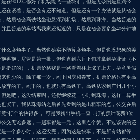
是在9012年修好了机场能飞一些城市，但是无奈的是直到今
也还在谈着，是否会有还不知道。但是还有一个办法就是从省会
会，然后省会高铁站坐磁悬浮到机场，然后到珠海。当然普速的
并且普速的车站离我家还挺近的，只是在省会要多坐40分钟地
有什么麻烦事了。当然也确实不能算麻烦事。但是也没想象的美
一拖再拖，尽管是第一批，但也直到六月下旬才拿到毕业证（不
还是挺好的），机票价格我是一路看着往上涨了上去，毕竟暑假
越来也少的。除了那一次，剩下国庆和春节，机票价格只有更高
以放弃的了。剩下的，也就只有高铁了。高铁从家到广州几个小
，但是吧，这没结束啊，还得继续花一小时到珠海，这样一算半
是也罢了。我从珠海站之后首先看到的是出租车的点，公交在后
竟“打个的快得多”。可是我掏出手机一查，打的预计花费3位
海公交无论多远，一趟车都是一元，这里点个赞。不过该说的还
就是一个多小时，这还没完，因为这是快车，不是所有站都停