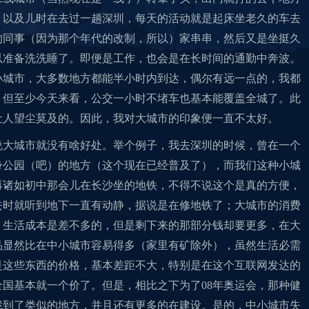
；以及儿时在去过一趟深圳，每天的活动就是起床坐老久的车去
的同事（因为那个年代的改制，所以）家串串，然后又是坐挺久
以准备洗洗睡了。即便是工作，也会是在长时间的通勤中奔波。
小城市，大多数地方都能半小时内到达，偶尔有远一点的，我都
，但至少今天来看，公交一小时不堵车也基本能覆盖全城了。此
让人望尘莫及的。因此，我对大城市的印象便一直不太好。
说大城市就没有啥好处。举个例子，我去深圳的时候，曾在一个
身公园（吧）的地方（这个现在已经普及了），而我们这种小城
再诸如初中那会儿在长沙坐的地铁，不得不说这个是真的方便，
去时就听到地下一直有动静，据说是在修地铁了；大城市的消费
，生活成本是差不多的，但是剩下来的那部分钱却要更多，在大
品显然比在中小城市容易得多（家里有矿除外），虽然生活必需
是这些东西的价格，基本差距不大，特别是在这个互联网发达的
国基本就一个价了。但是，相比之下为了08年奥运会，那种健
找到了类似的地方，并且还有更多的在建设。是的，中小城市失