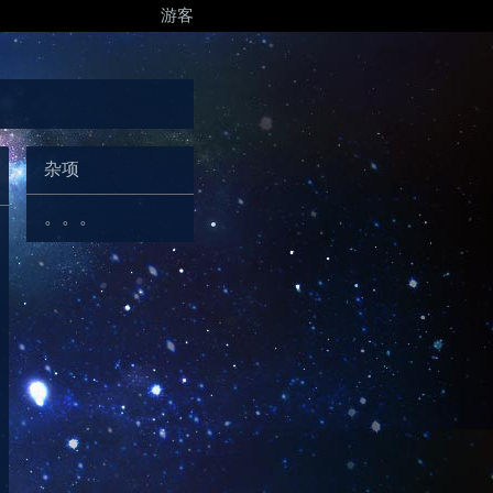
游客
杂项
。。。