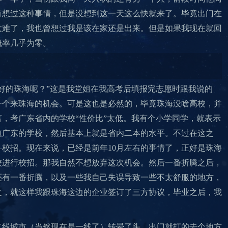
有想过这种事情，但是没想到这一天这么快就来了。毕竟出门在
太难了，我也曾想过我是该在家还是出来。但是如果我现在就回
概率几乎为零。
好的珠海呢？”这是我堂姐在我高考后填报完志愿时跟我说的
一个来珠海的机会。可是这也是必然的，毕竟珠海没啥高校，并
，考广东省内的学校“性价比”太低。我有个小学同学，就表示
填广东的学校，然后基本上就是省内二本的水平。不过在这之
校招。现在来说，已经是前年10月左右的事情了，正好是珠海
校进行校招。那我自然不想放弃这次机会。然后一番折腾之后，
还有一番折腾，以及一些我自己失误导致一些不太舒服的地方，
之，就这样我跟珠海这边的企业签订了三方协议，毕业之后，我
二线城市（当然现在是一线了）转晕了头，出门就打的去个地方