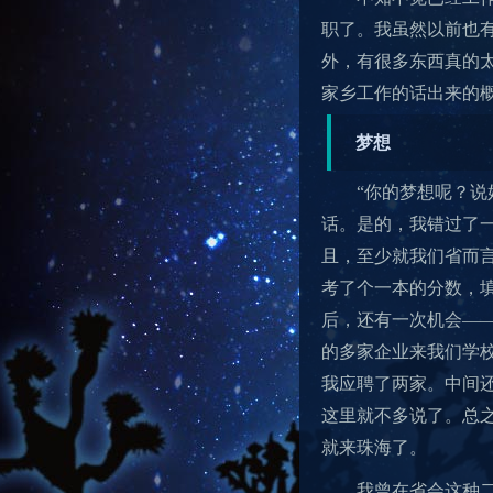
职了。我虽然以前也
外，有很多东西真的
家乡工作的话出来的
梦想
“你的梦想呢？说
话。是的，我错过了
且，至少就我们省而言
考了个一本的分数，
后，还有一次机会——
的多家企业来我们学
我应聘了两家。中间
这里就不多说了。总
就来珠海了。
我曾在省会这种