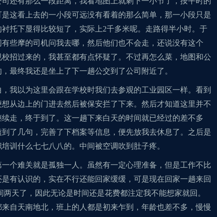
公司还有那么一段距离，我看地图上就剩下一小节了，按平时的
可是这看上去的一小段可远没有看着的那么简单，那一小段只是
的衬托下显得比较短了，实际上2千多米呢。走路得半小时。于
间有些摩的司机问我去哪，然后他们也不会走，还说没有这个
规校招过来的，我甚至都有点怀疑了。不过再怎么菜，地图和公
的，最终我还是坐上了下一趟公交到了公司附近了。
曲，我以为这里会跟在学校时我们去参观的工业园区一样。看到
便想从边上的门进去然后被保安拦了下来。然后才知道这里并不
继续走，终于到了。这一趟下来白天的时间就已经过的差不多
磕到了几句，完善了下档案等信息，便先放我去休息了。之后是
职培训什么七七八八的。中间被空调吹到肚子疼。
第一个难关就是孤独一人。虽然有一定心理准备，但是工作不比
还是有认识的，实在不行还能回家缓缓，可是现在回家一趟来回
时间两天了，因此无论是时间还是花费都注定我不能想家就回。
都来自天南地北，班上的人都是初来乍到，年龄也差不多，慢慢