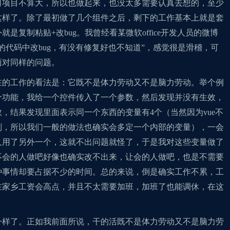
司项目不算大，所以也做起来，也没太多需要认真去想的，至少
这样了。除了最初做了几个组件之后，剩下的工作基本上就是套
是复制粘贴+改bug。我曾经看某微软office开发人员的微博
的代码中改bug，有没有修复好也不知道”，感觉很是滑稽，可
面对同样的问题。
在的工作的看法是：它既不是体力劳动又不是脑力劳动。举个例
个功能，我给一个控件传入了一个参数，然后发现并没有生效，
，结果发现里面表示同一个东西的变量有4个（当然因为vue不
则，所以我们一般的做法也确实会多定一个内部的变量），一会
又用了另外一个，这就不出问题就怪了，于是我对这些变量做了
不会的人做吧好像也确实改不出来，让会的人做吧，也是不需要
种事情却要占据不少的时间。总的来说，倒是确实工作不累，工
在家乡工资会高点，并且不太需要加班，加班了也能调休，在这
一样了。正如我前面所说，干的活既不是体力劳动又不是脑力劳