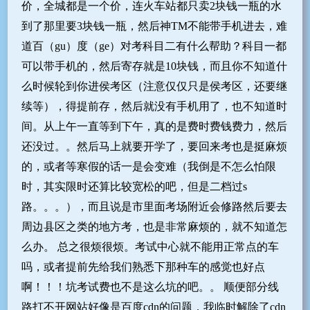
价，全城都是一个价，连火车站都只卖2块钱一瓶的水
到了那里要3块钱一瓶，然后神TM不能带手机进去，难
道百（gu）度（ge）对考科目二有什么帮助？科目一都
可以带手机的，然后寄存就是10块钱，而且你不知道什
么时候轮到你进侯考区（注意仅仅只是侯考区，还要继
续等），得提前存，然后就没有手机用了，也不知道时
间。从上午一直等到下午，真的是费时费钱费力，然后
还没过。。然后马上就要开学了，要回来考也是挺麻烦
的，或者等寒假的话一是会变难（我倒是不怎么怕限
时，其实限时还算比较宽松的吧，但是二档过s
路。。。），而且说是市里面考场附近会修路然后要去
周边县区之类的地方考，也是非常麻烦的，就不知道怎
么办。 总之很烦很烦。考试中心就不能用正常点的车
吗，或者提前先给我们熟悉下那种车的感觉也好点
啊！！！坑考试费也不是这么坑的吧。。 顺便部分线
路打不开网站好像是百度cdn的问题，我临时解除了cdn