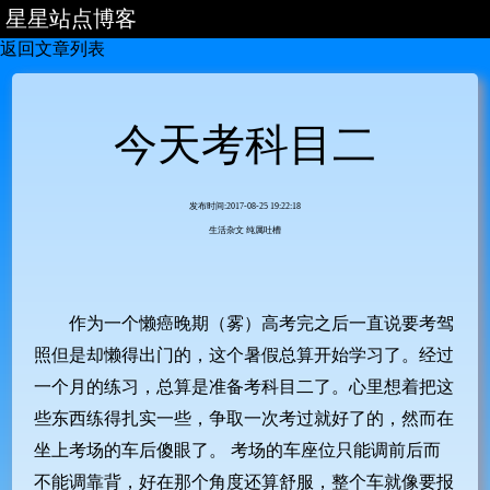
星星站点博客
返回文章列表
首页
主站
文章列表
今天考科目二
分类列表
发布时间:2017-08-25 19:22:18
生活杂文
纯属吐槽
作为一个懒癌晚期（雾）高考完之后一直说要考驾
照但是却懒得出门的，这个暑假总算开始学习了。经过
一个月的练习，总算是准备考科目二了。心里想着把这
些东西练得扎实一些，争取一次考过就好了的，然而在
坐上考场的车后傻眼了。 考场的车座位只能调前后而
不能调靠背，好在那个角度还算舒服，整个车就像要报