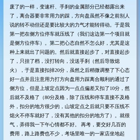
废了的一样，变速杆、手刹的金属部分已经都露出来
了，离合器要非常用力的踩，方向盘虽然不像之前别人
说的转不动但还是要比较大的力气才能转得动。于是我
第一把在侧方位停车就压线了（我们这边第一个项目就
是侧方位停车）。第二把心态自然不怎么好，尤其是这
种上来就出了问题的。然后就直接起步了，对直接起步
了，只挂了档，没打转向，没送手刹（然后导致熄
火），于是直接扣掉20分，虽然之后稍微调整了下心态
好一点并且注意用力打方向盘用力踩离合顺利的通过了
侧方位，但是上坡定点因为一点点偏差又扣了10分，然
后就不及格了（80分及格，除了压线和停车直接不及格
外，扣分的地方很少的，山坡定点之后就只要不压线不
熄火不停车就好了，没有其他的扣分的地方了）。就很
气，弄得我一下午心情都不好。 再考，要交好几百的
费用，路上路费也不少，考场里唯一的一家店坐地起